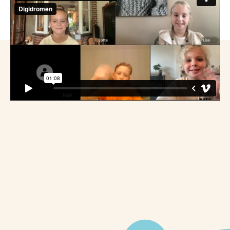
ONZE DROOM
De digitale kloof dichten
Ruim 10% van de kinderen in Nederland leeft in
armoede of nét boven de armoedegrens. In totaal
gaat het om 338.000 kinderen. Dat zijn maar liefst
drie kinderen per klas. Veel van hen beschikken niet