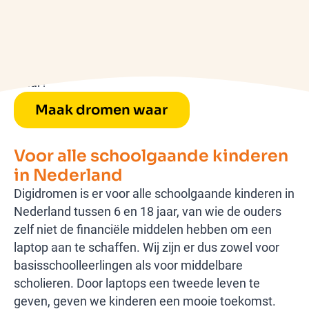
sociaaleconomische achtergrond. Zo zorgen we
voor gelukkigere en (digitaal) wijzere kinderen met
meer kans op een opleiding en het vinden van hun
droombaan. Maak jij samen met ons digidromen
waar?
Maak dromen waar
Voor alle schoolgaande kinderen
in Nederland
Digidromen is er voor alle schoolgaande kinderen in
Nederland tussen 6 en 18 jaar, van wie de ouders
zelf niet de financiële middelen hebben om een
laptop aan te schaffen. Wij zijn er dus zowel voor
basisschoolleerlingen als voor middelbare
scholieren. Door laptops een tweede leven te
geven, geven we kinderen een mooie toekomst.