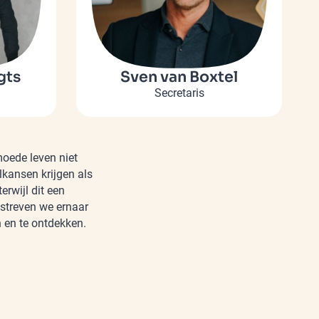
gts
Sven van Boxtel
Secretaris
moede leven niet
lkansen krijgen als
erwijl dit een
 streven we ernaar
n en te ontdekken.