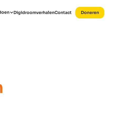
 doen
Digidroomverhalen
Contact
Doneren
n