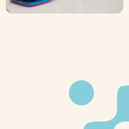
Minimaal 5% van de kinderen in Nederland leeft in
armoede. Dat zijn maar liefst 1 à 2 kinderen per
schoolklas. Digidromen wil de digitale kloof dichten
tussen kinderen die in armoede leven en kinderen
die welvarender opgroeien. De stichting
ondersteunt gezinnen met schoolgaande kinderen
die niet voldoende financiële middelen hebben om
zelf een laptop aan te schaffen. Om zo te werken
aan een wereld waarin alle kinderen gelijke kansen
hebben om zich optimaal te ontwikkelen, ongeacht
hun sociaaleconomische achtergrond.